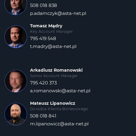
508 018 838
p.adamczyk@asta-net.pl
Tomasz Mądry
Key Account Manager
795 419 548
t.madry@asta-net.pl
Arkadiusz Romanowski
Junior Account Manager
795 420 373
a.romanowski@asta-net.pl
Mateusz Lipanowicz
Doradca Klienta Biznesowego
508 018 841
m.lipanowicz@asta-net.pl