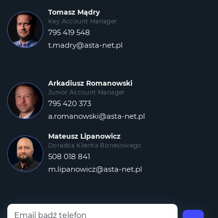
Tomasz Mądry
Key Account Manager
795 419 548
t.madry@asta-net.pl
Arkadiusz Romanowski
Junior Account Manager
795 420 373
a.romanowski@asta-net.pl
Mateusz Lipanowicz
Doradca Klienta Biznesowego
508 018 841
m.lipanowicz@asta-net.pl